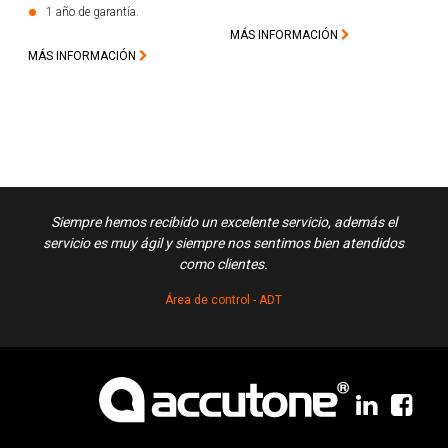
1 año de garantía.
MÁS INFORMACIÓN
MÁS INFORMACIÓN
Siempre hemos recibido un excelente servicio, además el
Exce
servicio es muy ágil y siempre nos sentimos bien atendidos
como clientes.
Área de control - ADT