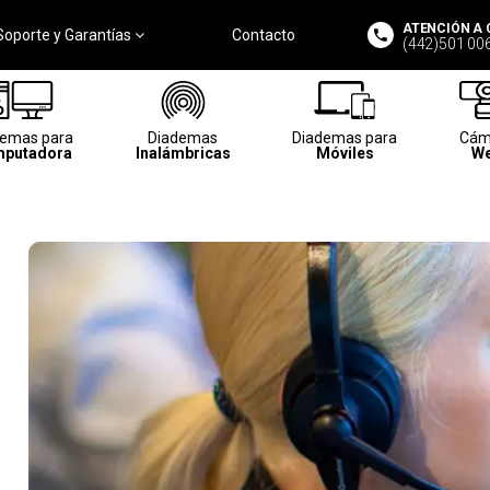
ATENCIÓN A 
Soporte y Garantías
Contacto
(442)501 00
demas para
Diademas
Diademas para
Cám
putadora
Inalámbricas
Móviles
W