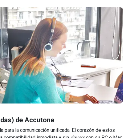
adas) de Accutone
 para la comunicación unificada. El corazón de estos
a compatibilidad inmediata y sin
drivers
con su PC o Mac.